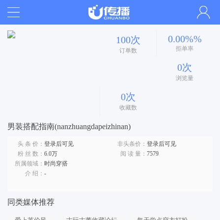
0.00%%
100次
拒单率
订单数
0次
浏览量
0次
收藏数
男装搭配指南(nanzhuangdapeizhinan)
头 条 价：
登录后可见
非头条价：
登录后可见
粉 丝 数：
6.0万
阅 读 量：
7579
所属领域：
时尚穿搭
介 绍：
-
同类媒体推荐